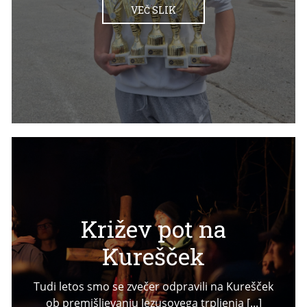
VEČ SLIK
Križev pot na
Kurešček
Tudi letos smo se zvečer odpravili na Kurešček
ob premišljevanju Jezusovega trpljenja [...]