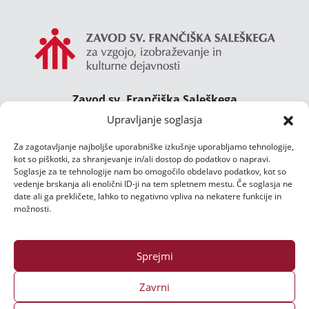
Zavod sv. Frančiška Saleškega
Gimnazija Želimlje ° Dom Janeza Boska ° Majcnov
Upravljanje soglasja
dom
Za zagotavljanje najboljše uporabniške izkušnje uporabljamo tehnologije,
Želimlje 46, 1291 Škofljica
kot so piškotki, za shranjevanje in/ali dostop do podatkov o napravi.
TEL.:
01/47 02 111
Soglasje za te tehnologije nam bo omogočilo obdelavo podatkov, kot so
E-POŠTA:
djb@zelimlje.si
vedenje brskanja ali enolični ID-ji na tem spletnem mestu. Če soglasja ne
date ali ga prekličete, lahko to negativno vpliva na nekatere funkcije in
Varstvo podatkov
možnosti.
Sprejmi
Zavrni