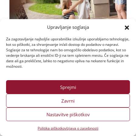
Upravljanje soglasja
Za zagotavljanje najboljše uporabniške izkušnje uporabljamo tehnologije,
kot so piškotki, za shranjevanje in/ali dostop do podatkov o napravi.
Soglasje za te tehnologije nam bo omogočilo obdelavo podatkov, kot so
vedenje brskanja ali enolični ID-ji na tem spletnem mestu. Če soglasja ne
date ali ga prekličete, lahko to negativno vpliva na nekatere funkcije in
možnosti.
Sprejmi
Zavrni
Nastavitve piškotkov
Politika piškotkov
Izjava o zasebnosti