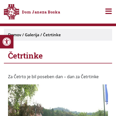
Dom Janeza Boska
Open toolbar
Domov
/
Galerija
/
Četrtinke
Četrtinke
Za Četrto je bil poseben dan – dan za Četrtinke