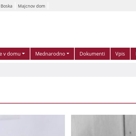
 Boska
Majcnov dom
je v domu
Mednarodno
Dokumenti
Vpis