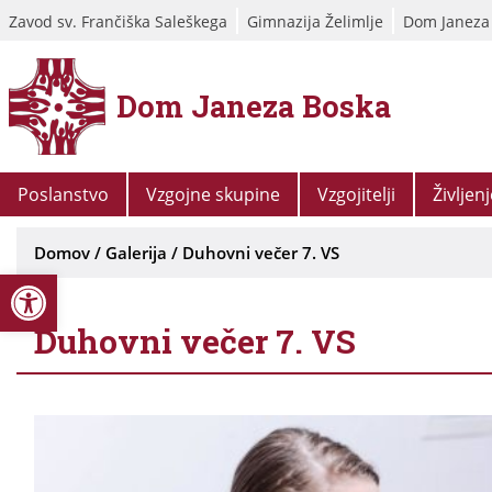
Zavod sv. Frančiška Saleškega
Gimnazija Želimlje
Dom Janeza
Dom Janeza Boska
Poslanstvo
Vzgojne skupine
Vzgojitelji
Življen
Domov
/
Galerija
/
Duhovni večer 7. VS
Open toolbar
Duhovni večer 7. VS