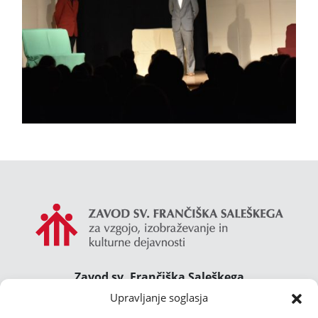
Zavod sv. Frančiška Saleškega
Gimnazija Želimlje ° Dom Janeza Boska ° Majcnov
Upravljanje soglasja
dom