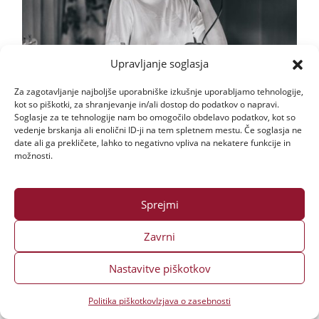
Upravljanje soglasja
Za zagotavljanje najboljše uporabniške izkušnje uporabljamo tehnologije,
kot so piškotki, za shranjevanje in/ali dostop do podatkov o napravi.
Soglasje za te tehnologije nam bo omogočilo obdelavo podatkov, kot so
vedenje brskanja ali enolični ID-ji na tem spletnem mestu. Če soglasja ne
date ali ga prekličete, lahko to negativno vpliva na nekatere funkcije in
možnosti.
Sprejmi
Zavrni
Nastavitve piškotkov
Politika piškotkov
Izjava o zasebnosti