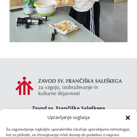
Zavod sv. Frančiška Saleškega
Gimnazija Želimlje ° Dom Janeza Boska ° Majcnov
Upravljanje soglasja
dom
Za zagotavljanje najboljše uporabniške izkušnje uporabljamo tehnologije,
Želimlje 46, 1291 Škofljica
kot so piškotki, za shranjevanje in/ali dostop do podatkov o napravi.