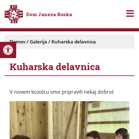
Dom Janeza Boska
Open toolbar
Domov
/
Galerija
/
Kuharska delavnica
Kuharska delavnica
V novem kozolcu smo pripravili nekaj dobrot