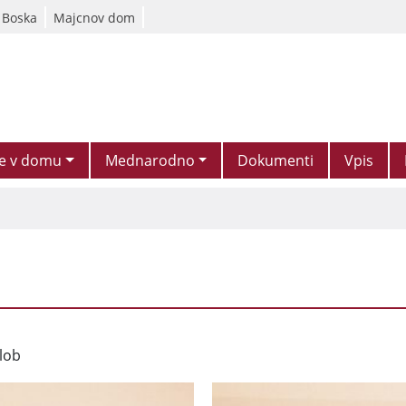
 Boska
Majcnov dom
je v domu
Mednarodno
Dokumenti
Vpis
olob