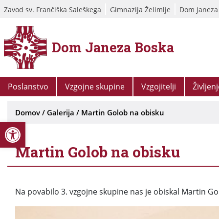
Zavod sv. Frančiška Saleškega
Gimnazija Želimlje
Dom Janeza
Dom Janeza Boska
Poslanstvo
Vzgojne skupine
Vzgojitelji
Življen
Domov
/
Galerija
/
Martin Golob na obisku
Open toolbar
Martin Golob na obisku
Na povabilo 3. vzgojne skupine nas je obiskal Martin G