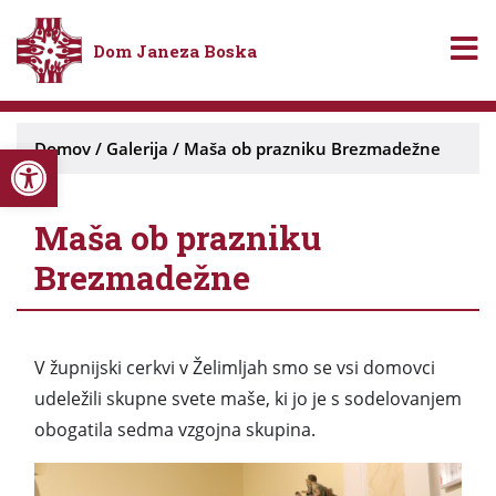
Dom Janeza Boska
Open toolbar
Domov
/
Galerija
/
Maša ob prazniku Brezmadežne
Maša ob prazniku
Brezmadežne
V župnijski cerkvi v Želimljah smo se vsi domovci
udeležili skupne svete maše, ki jo je s sodelovanjem
obogatila sedma vzgojna skupina.