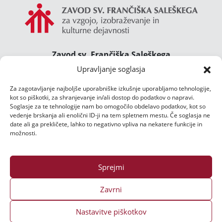
Zavod sv. Frančiška Saleškega
Gimnazija Želimlje ° Dom Janeza Boska ° Majcnov
Upravljanje soglasja
dom
Za zagotavljanje najboljše uporabniške izkušnje uporabljamo tehnologije,
Želimlje 46, 1291 Škofljica
kot so piškotki, za shranjevanje in/ali dostop do podatkov o napravi.
TEL.:
01/47 02 111
Soglasje za te tehnologije nam bo omogočilo obdelavo podatkov, kot so
E-POŠTA:
djb@zelimlje.si
vedenje brskanja ali enolični ID-ji na tem spletnem mestu. Če soglasja ne
date ali ga prekličete, lahko to negativno vpliva na nekatere funkcije in
Varstvo podatkov
možnosti.
Sprejmi
Zavrni
Nastavitve piškotkov