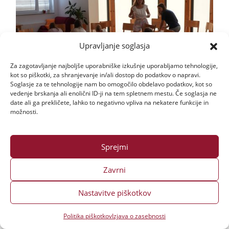
Upravljanje soglasja
Za zagotavljanje najboljše uporabniške izkušnje uporabljamo tehnologije,
kot so piškotki, za shranjevanje in/ali dostop do podatkov o napravi.
Soglasje za te tehnologije nam bo omogočilo obdelavo podatkov, kot so
vedenje brskanja ali enolični ID-ji na tem spletnem mestu. Če soglasja ne
date ali ga prekličete, lahko to negativno vpliva na nekatere funkcije in
možnosti.
Sprejmi
Zavrni
Nastavitve piškotkov
Politika piškotkov
Izjava o zasebnosti