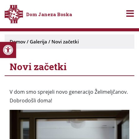
Dom Janeza Boska
Open toolbar
Domov
/
Galerija
/
Novi začetki
Novi začetki
V dom smo sprejeli novo generacijo Želimeljčanov.
Dobrodošli doma!