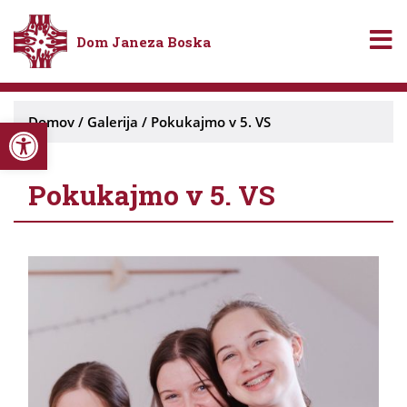
Dom Janeza Boska
Open toolbar
Domov
/
Galerija
/
Pokukajmo v 5. VS
Pokukajmo v 5. VS