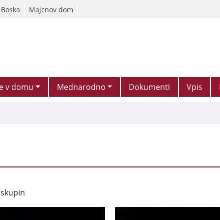
 Boska
Majcnov dom
je v domu
Mednarodno
Dokumenti
Vpis
 skupin