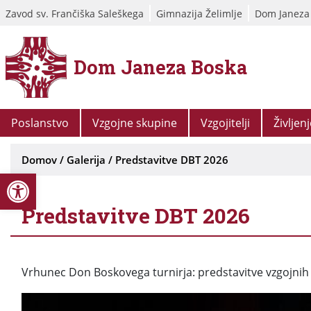
Zavod sv. Frančiška Saleškega
Gimnazija Želimlje
Dom Janeza
Dom Janeza Boska
Poslanstvo
Vzgojne skupine
Vzgojitelji
Življen
Domov
/
Galerija
/
Predstavitve DBT 2026
Open toolbar
Predstavitve DBT 2026
Vrhunec Don Boskovega turnirja: predstavitve vzgojnih