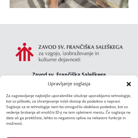
Zavod sv. Frančiška Saleškega
Gimnazija Želimlje ° Dom Janeza Boska ° Majcnov
Upravljanje soglasja
dom
Za zagotavljanje najboljše uporabniške izkušnje uporabljamo tehnologije,
Želimlje 46, 1291 Škofljica
kot so piškotki, za shranjevanje in/ali dostop do podatkov o napravi.
TEL.:
01/47 02 111
Soglasje za te tehnologije nam bo omogočilo obdelavo podatkov, kot so
E-POŠTA:
djb@zelimlje.si
vedenje brskanja ali enolični ID-ji na tem spletnem mestu. Če soglasja ne
date ali ga prekličete, lahko to negativno vpliva na nekatere funkcije in
Varstvo podatkov
možnosti.