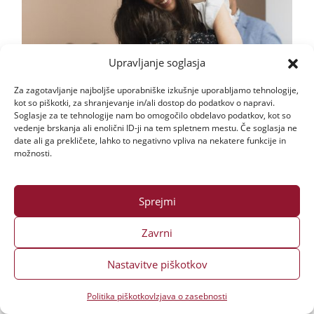
Upravljanje soglasja
Za zagotavljanje najboljše uporabniške izkušnje uporabljamo tehnologije,
kot so piškotki, za shranjevanje in/ali dostop do podatkov o napravi.
Soglasje za te tehnologije nam bo omogočilo obdelavo podatkov, kot so
vedenje brskanja ali enolični ID-ji na tem spletnem mestu. Če soglasja ne
date ali ga prekličete, lahko to negativno vpliva na nekatere funkcije in
možnosti.
Sprejmi
Zavrni
Nastavitve piškotkov
Politika piškotkov
Izjava o zasebnosti