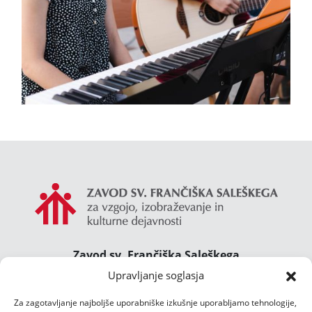
Zavod sv. Frančiška Saleškega
Gimnazija Želimlje ° Dom Janeza Boska ° Majcnov
Upravljanje soglasja
dom
Za zagotavljanje najboljše uporabniške izkušnje uporabljamo tehnologije,
Želimlje 46, 1291 Škofljica