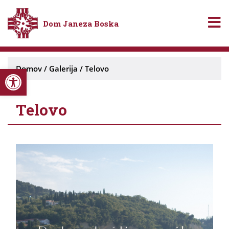
Dom Janeza Boska
Open toolbar
Domov
/
Galerija
/
Telovo
Telovo